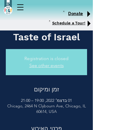
Donate
Schedule a Tour!
Taste of Israel
Registration is closed
See other events
זמן ומיקום
01 בדצמ׳ 2022, 19:00 – 21:00
Chicago, 2464 N Clybourn Ave, Chicago, IL
60614, USA
פרטי האירוע